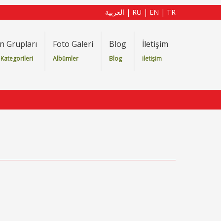
العربية
|
RU
|
EN
|
TR
n Grupları
Foto Galeri
Blog
İletişim
Kategorileri
Albümler
Blog
iletişim