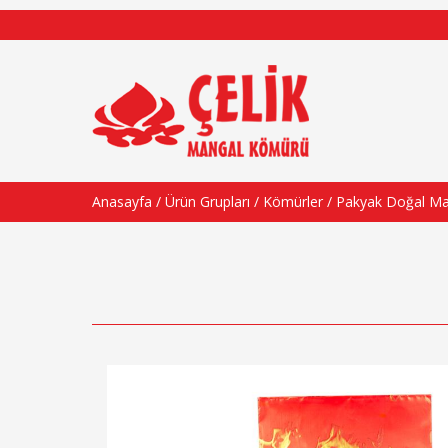
Anasayfa
/
Ürün Grupları
/
Kömürler
/ Pakyak Doğal M